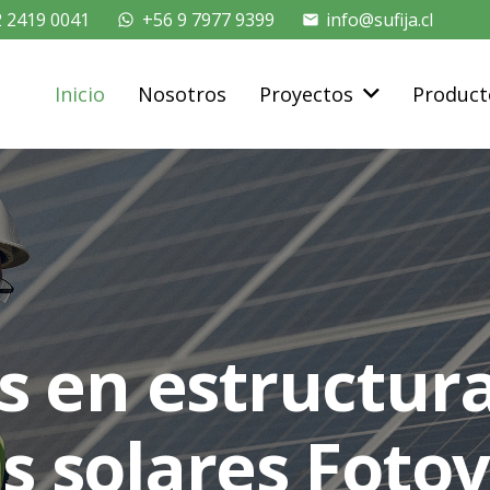
2 2419 0041
+56 9 7977 9399
info@sufija.cl
whatsapp
mail
Inicio
Nosotros
Proyectos
Product
s en estructur
s solares Fotov