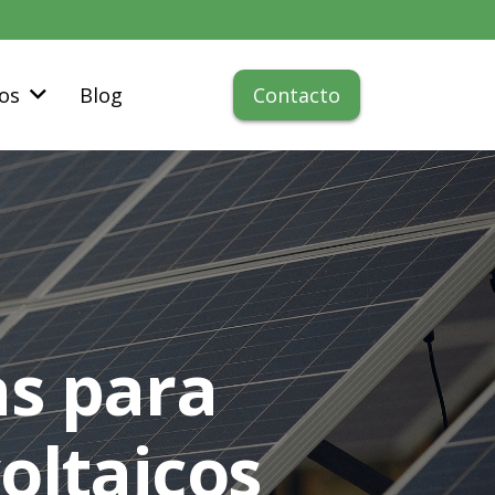
Contacto
os
Blog
as para
oltaicos