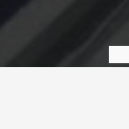
EXPERIENCIA
La experiencia adquirida en más de 10 años de
trayectoria nos ha permitido participar en
diversos proyectos a lo largo de nuestro país
contribuyendo así al desarrollo de sistemas