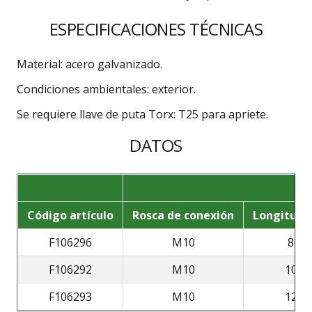
ESPECIFICACIONES TÉCNICAS
Material: acero galvanizado.
Condiciones ambientales: exterior.
Se requiere llave de puta Torx: T25 para apriete.
DATOS
Código artículo
Rosca de conexión
Longitud t
F106296
M10
80
F106292
M10
100
F106293
M10
120