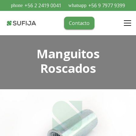
+56 2 2419 0041
+56 9 7977 9399
phone
whatsapp
Contacto
Manguitos
Roscados