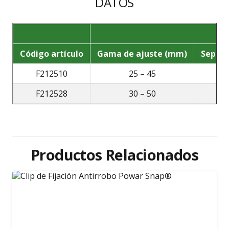
DATOS
Código artículo
Gama de ajuste (mm)
Separa
F212510
25 – 45
F212528
30 – 50
Productos Relacionados