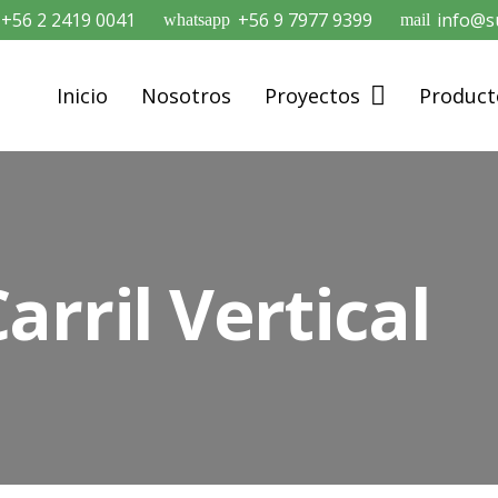
+56 2 2419 0041
+56 9 7977 9399
info@su
whatsapp
mail
Inicio
Nosotros
Proyectos
Product
arril Vertical