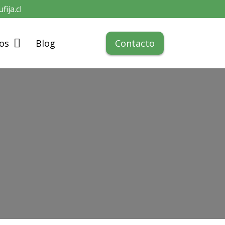
fija.cl
Contacto
os
Blog